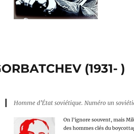
GORBATCHEV (1931- )
Homme d’État soviétique. Numéro un soviéti
On l’ignore souvent, mais Mi
aïl
BATCHEV
des hommes clés du boycotta
-