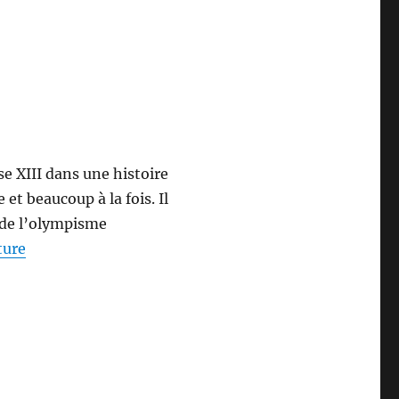
e XIII dans une histoire
t beaucoup à la fois. Il
e de l’olympisme
de « ALPHONSE XIII (1886-1941) »
ture