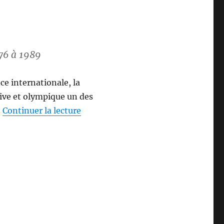
976 à 1989
ce internationale, la
rtive et olympique un des
de « Erich HONECKER (1912-1994) 
.
Continuer la lecture