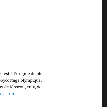
r est à l’origine du plus
boycottage olympique,
eux de Moscou, en 1980.
de « Jimmy CARTER (1924- ) »
a lecture