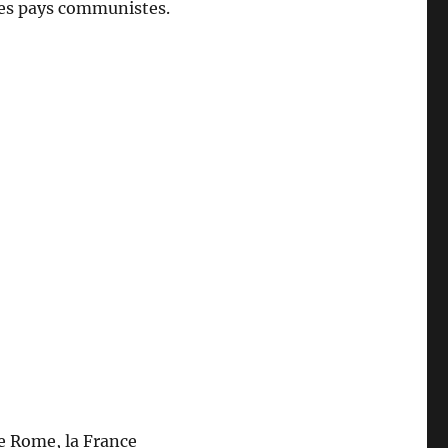
les pays communistes.
aïl GORBATCHEV (1931- ) »
e Rome, la France