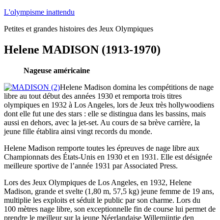
Aller
L'olympisme inattendu
au
Petites et grandes histoires des Jeux Olympiques
contenu
Helene MADISON (1913-1970)
Nageuse américaine
Helene Madison domina les compétitions de nage
libre au tout début des années 1930 et remporta trois titres
olympiques en 1932 à Los Angeles, lors de Jeux très hollywoodiens
dont elle fut une des stars : elle se distingua dans les bassins, mais
aussi en dehors, avec la jet-set. Au cours de sa brève carrière, la
jeune fille établira ainsi vingt records du monde.
Helene Madison remporte toutes les épreuves de nage libre aux
Championnats des États-Unis en 1930 et en 1931. Elle est désignée
meilleure sportive de l’année 1931 par Associated Press.
Lors des Jeux Olympiques de Los Angeles, en 1932, Helene
Madison, grande et svelte (1,80 m, 57,5 kg) jeune femme de 19 ans,
multiplie les exploits et séduit le public par son charme. Lors du
100 mètres nage libre, son exceptionnelle fin de course lui permet de
prendre le meilleur sur la jeune Néerlandaise Willemijntje den