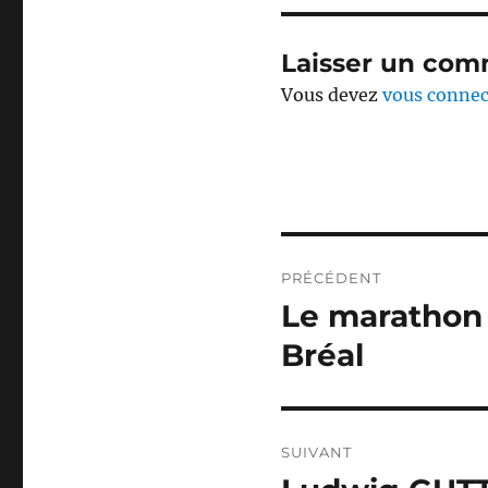
Laisser un com
Vous devez
vous connec
Navigation
PRÉCÉDENT
de
Le marathon f
Publication
précédente :
l’article
Bréal
SUIVANT
Publication