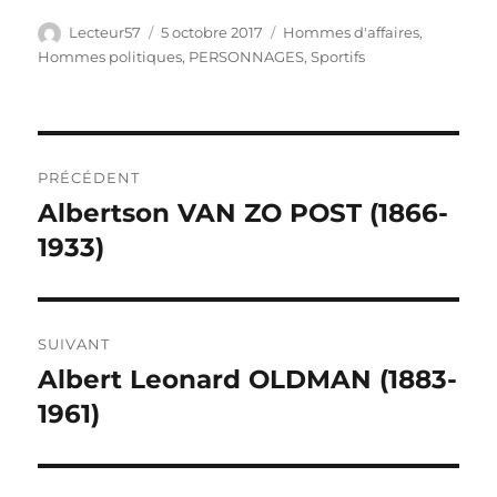
Auteur
Publié
Catégories
Lecteur57
5 octobre 2017
Hommes d'affaires
,
le
Hommes politiques
,
PERSONNAGES
,
Sportifs
Navigation
PRÉCÉDENT
de
Albertson VAN ZO POST (1866-
Publication
précédente :
1933)
l’article
SUIVANT
Albert Leonard OLDMAN (1883-
Publication
suivante :
1961)