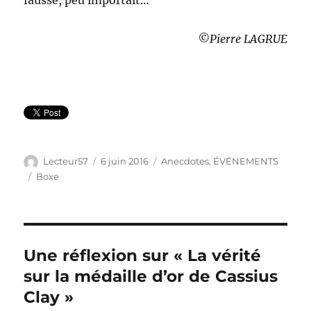
fausse, peu importait…
©Pierre LAGRUE
Auteur
Publié
Catégories
Lecteur57
6 juin 2016
Anecdotes
,
ÉVÉNEMENTS
le
Étiquettes
Boxe
Une réflexion sur « La vérité
sur la médaille d’or de Cassius
Clay »