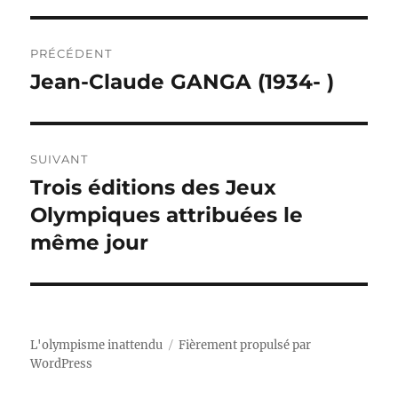
Navigation
PRÉCÉDENT
de
Jean-Claude GANGA (1934- )
Publication
précédente :
l’article
SUIVANT
Trois éditions des Jeux
Publication
suivante :
Olympiques attribuées le
même jour
L'olympisme inattendu
Fièrement propulsé par
WordPress