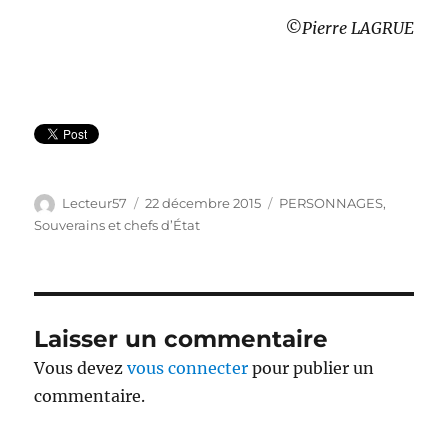
©Pierre LAGRUE
Auteur
Publié
Catégories
Lecteur57
22 décembre 2015
PERSONNAGES
,
le
Souverains et chefs d’État
Laisser un commentaire
Vous devez
vous connecter
pour publier un
commentaire.