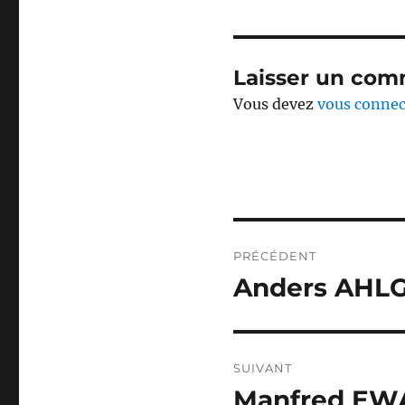
Laisser un com
Vous devez
vous connec
Navigation
PRÉCÉDENT
de
Anders AHLG
Publication
précédente :
l’article
SUIVANT
Manfred EWA
Publication