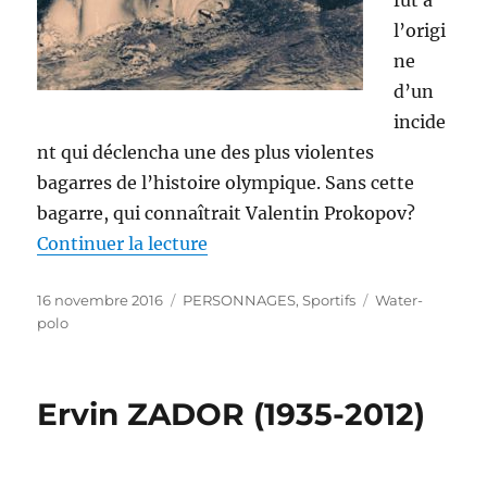
l’origi
ne
d’un
incide
nt qui déclencha une des plus violentes
bagarres de l’histoire olympique. Sans cette
bagarre, qui connaîtrait Valentin Prokopov?
de « Valentin PROKOPOV (1929-
Continuer la lecture
Publié
Catégories
Étiquettes
16 novembre 2016
PERSONNAGES
,
Sportifs
Water-
le
polo
Ervin ZADOR (1935-2012)