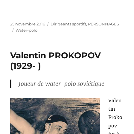
Publié
Catégories
25 novembre 2016
Dirigeants sportifs
,
PERSONNAGES
le
Étiquettes
Water-polo
Valentin PROKOPOV
(1929- )
Joueur de water-polo soviétique
Valen
tin
Proko
pov
fut à