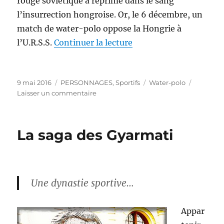
rouge soviétique a réprimé dans le sang
l’insurrection hongroise. Or, le 6 décembre, un
match de water-polo oppose la Hongrie à
de « Ervin ZADOR (193
l’U.R.S.S.
Continuer la lecture
Publié
Catégories
Étiquettes
9 mai 2016
PERSONNAGES
,
Sportifs
Water-polo
le
sur
Laisser un commentaire
Ervin
ZADOR
(1935-
La saga des Gyarmati
2012)
Une dynastie sportive…
Appar