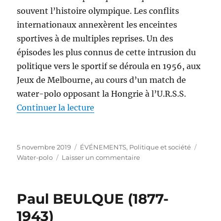
souvent l’histoire olympique. Les conflits
internationaux annexèrent les enceintes
sportives à de multiples reprises. Un des
épisodes les plus connus de cette intrusion du
politique vers le sportif se déroula en 1956, aux
Jeux de Melbourne, au cours d’un match de
water-polo opposant la Hongrie à l’U.R.S.S.
de « Water-polo et bataille ran
Continuer la lecture
Publié
Catégories
Étique
5 novembre 2019
ÉVÉNEMENTS
,
Politique et société
le
sur
Water-polo
Laisser un commentaire
Water-
polo
et
Paul BEULQUE (1877-
bataille
rangée
1943)
en