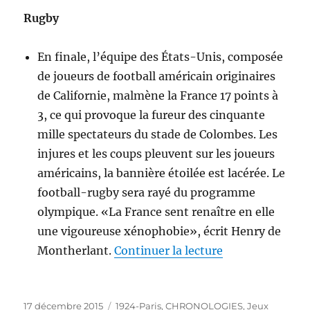
Rugby
En finale, l’équipe des États-Unis, composée
de joueurs de football américain originaires
de Californie, malmène la France 17 points à
3, ce qui provoque la fureur des cinquante
mille spectateurs du stade de Colombes. Les
injures et les coups pleuvent sur les joueurs
américains, la bannière étoilée est lacérée. Le
football-rugby sera rayé du programme
olympique. «La France sent renaître en elle
une vigoureuse xénophobie», écrit Henry de
de « 1924-Jeux 
Montherlant.
Continuer la lecture
Publié
Catégories
17 décembre 2015
1924-Paris
,
CHRONOLOGIES
,
Jeux