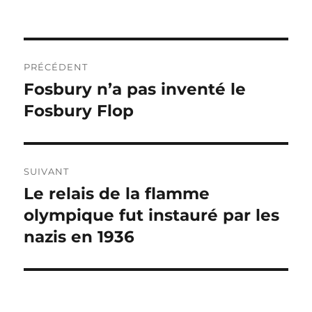
Navigation
PRÉCÉDENT
de
Fosbury n’a pas inventé le
Publication
précédente :
Fosbury Flop
l’article
SUIVANT
Le relais de la flamme
Publication
suivante :
olympique fut instauré par les
nazis en 1936