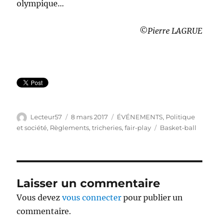
olympique…
©Pierre LAGRUE
Auteur
Publié
Catégories
Lecteur57
8 mars 2017
ÉVÉNEMENTS
,
Politique
le
Étiquettes
et société
,
Règlements, tricheries, fair-play
Basket-ball
Laisser un commentaire
Vous devez
vous connecter
pour publier un
commentaire.