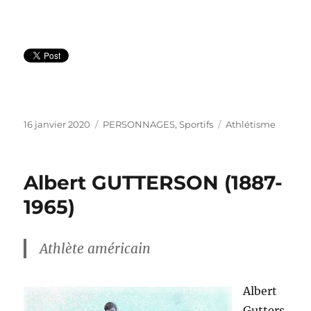
Publié
Catégories
Étiquettes
16 janvier 2020
PERSONNAGES
,
Sportifs
Athlétisme
le
Albert GUTTERSON (1887-
1965)
Athlète américain
Albert
Gutters