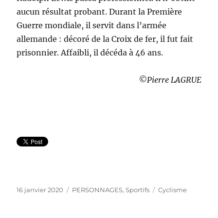
aucun résultat probant. Durant la Première
Guerre mondiale, il servit dans l’armée
allemande : décoré de la Croix de fer, il fut fait
prisonnier. Affaibli, il décéda à 46 ans.
©Pierre LAGRUE
Publié
Catégories
Étiquettes
16 janvier 2020
PERSONNAGES
,
Sportifs
Cyclisme
le