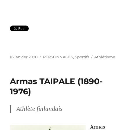
Publié
Catégories
Étiquettes
16 janvier 2020
PERSONNAGES
,
Sportifs
Athlétisme
le
Armas TAIPALE (1890-
1976)
Athlète finlandais
Armas