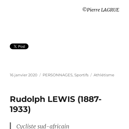
©Pierre LAGRUE
Publié
Catégories
Étiquettes
16 janvier 2020
PERSONNAGES
,
Sportifs
Athlétisme
le
Rudolph LEWIS (1887-
1933)
Cycliste sud-africain