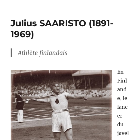
le
Julius SAARISTO (1891-
1969)
Athlète finlandais
En
Finl
and
e, le
lanc
er
du
javel