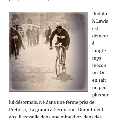
Rudolp
h Lewis
est
demeur
é
longte
mps
mécon
nu. On
en sait
un peu
plus sur
lui désormais. Né dans une ferme près de
Pretoria, il a grandi à Germiston. Durant neuf
ans, il travailla dans une mine d’or, dans des