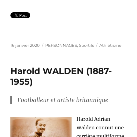
Publié
Catégories
Étiquettes
16 janvier 2020
PERSONNAGES
,
Sportifs
Athlétisme
le
Harold WALDEN (1887-
1955)
Footballeur et artiste britannique
Harold Adrian
Walden connut une
carrière multiforme.