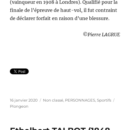
(vainqueur en 1908 à Londres). Qualifié pour la
finale de l’épreuve de haut-vol, il fut contraint
de déclarer forfait en raison d’une blessure.
©Pierre LAGRUE
Publié
Catégories
Étique
16 janvier 2020
Non classé
,
PERSONNAGES
,
Sportifs
le
Plongeon