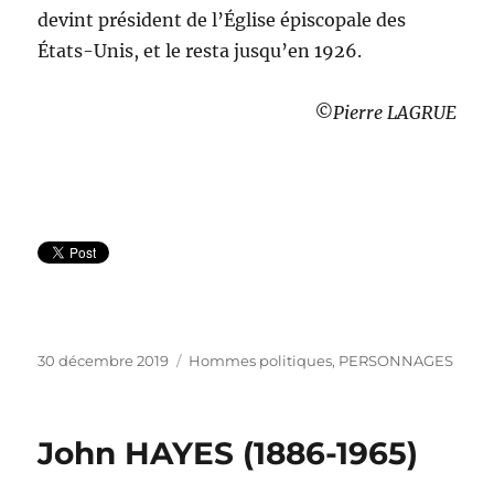
devint président de l’Église épiscopale des
États-Unis, et le resta jusqu’en 1926.
©Pierre LAGRUE
Publié
Catégories
30 décembre 2019
Hommes politiques
,
PERSONNAGES
le
John HAYES (1886-1965)