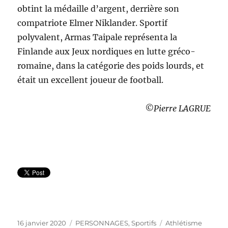
obtint la médaille d’argent, derrière son
compatriote Elmer Niklander. Sportif
polyvalent, Armas Taipale représenta la
Finlande aux Jeux nordiques en lutte gréco-
romaine, dans la catégorie des poids lourds, et
était un excellent joueur de football.
©Pierre LAGRUE
Publié
Catégories
Étiquettes
16 janvier 2020
PERSONNAGES
,
Sportifs
Athlétisme