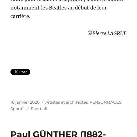
notamment les Beatles au début de leur
carrière.
©Pierre LAGRUE
Publié
Catégories
16 janvier 2020
Artistes et architectes
,
PERSONNAGES
,
le
Étiquettes
Sportifs
Football
Paul GÜNTHER (1882-