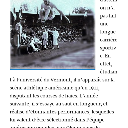
on n’a
pas fait
une
longue
carrière
sportiv
e. En
effet,
étudian
t à l’université du Vermont, il n’apparaît sur la
scène athlétique américaine qu’en 1911,
disputant les courses de haies. L’année
suivante, il s’essaye au saut en longueur, et
réalise d’étonnantes performances, lesquelles
lui valent d’être sélectionné dans l’équipe
américaine pour les Jeux Olympiques de